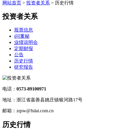
网站首页
>
投资者关系
> 历史行情
投资者关系
股票信息
i问董秘
业绩说明会
定期财报
公告
历史行情
研究报告
电话：
0573-89100971
地址：浙江省嘉善县姚庄镇银河路17号
邮箱：zqsw@fulai.com.cn
历史行情