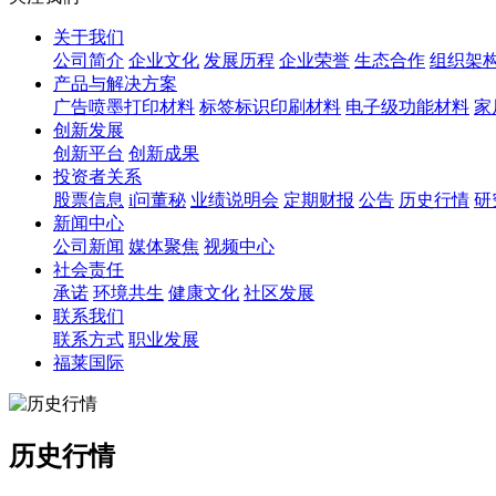
关于我们
公司简介
企业文化
发展历程
企业荣誉
生态合作
组织架
产品与解决方案
广告喷墨打印材料
标签标识印刷材料
电子级功能材料
家
创新发展
创新平台
创新成果
投资者关系
股票信息
i问董秘
业绩说明会
定期财报
公告
历史行情
研
新闻中心
公司新闻
媒体聚焦
视频中心
社会责任
承诺
环境共生
健康文化
社区发展
联系我们
联系方式
职业发展
福莱国际
历史行情