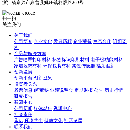
浙江省嘉兴市嘉善县姚庄镇利群路269号
扫一扫
关注我们
关于我们
公司简介
企业文化
发展历程
企业荣誉
生态合作
组织架
构
产品与解决方案
广告喷墨打印材料
标签标识印刷材料
电子级功能材料
家居装饰材料
环保包装材料
柔性传感器
福莱贴新
创新发展
创新平台
创新成果
投资者关系
股票信息
i问董秘
业绩说明会
定期财报
公告
历史行情
研究报告
新闻中心
公司新闻
媒体聚焦
视频中心
社会责任
承诺
环境共生
健康文化
社区发展
联系我们