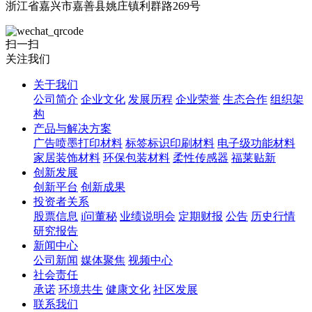
浙江省嘉兴市嘉善县姚庄镇利群路269号
扫一扫
关注我们
关于我们
公司简介
企业文化
发展历程
企业荣誉
生态合作
组织架
构
产品与解决方案
广告喷墨打印材料
标签标识印刷材料
电子级功能材料
家居装饰材料
环保包装材料
柔性传感器
福莱贴新
创新发展
创新平台
创新成果
投资者关系
股票信息
i问董秘
业绩说明会
定期财报
公告
历史行情
研究报告
新闻中心
公司新闻
媒体聚焦
视频中心
社会责任
承诺
环境共生
健康文化
社区发展
联系我们