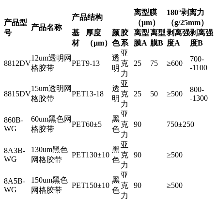
离型膜
180°剥离力
产品结构
产品型
（μm）
（g/25mm）
产品名称
号
基
厚度
颜
胶
离型
离型
剥离强
剥离强
材
（μm）
色
系
膜A
膜B
度A
度B
亚
12um透明网
透
700-
8812DV
PET
9-13
克
25
75
≥600
-1100
格胶带
明
力
亚
15um透明网
透
800-
8815DV
PET
13-18
克
25
50
≥500
-1300
格胶带
明
力
亚
60um黑色网
黑
860B-
PET
60±5
克
90
750±250
WG
格胶带
色
力
亚
130um黑色
黑
8A3B-
PET
130±10
克
90
≥500
WG
网格胶带
色
力
亚
150um黑色
黑
8A5B-
PET
150±10
克
90
≥500
WG
网格胶带
色
力