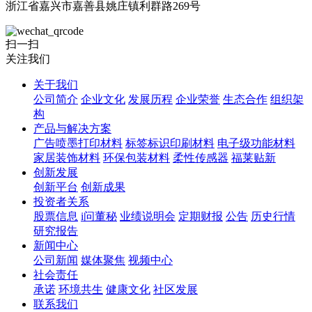
浙江省嘉兴市嘉善县姚庄镇利群路269号
扫一扫
关注我们
关于我们
公司简介
企业文化
发展历程
企业荣誉
生态合作
组织架
构
产品与解决方案
广告喷墨打印材料
标签标识印刷材料
电子级功能材料
家居装饰材料
环保包装材料
柔性传感器
福莱贴新
创新发展
创新平台
创新成果
投资者关系
股票信息
i问董秘
业绩说明会
定期财报
公告
历史行情
研究报告
新闻中心
公司新闻
媒体聚焦
视频中心
社会责任
承诺
环境共生
健康文化
社区发展
联系我们