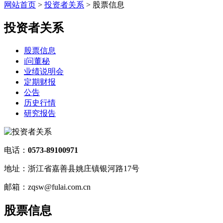
网站首页
>
投资者关系
> 股票信息
投资者关系
股票信息
i问董秘
业绩说明会
定期财报
公告
历史行情
研究报告
电话：
0573-89100971
地址：浙江省嘉善县姚庄镇银河路17号
邮箱：zqsw@fulai.com.cn
股票信息