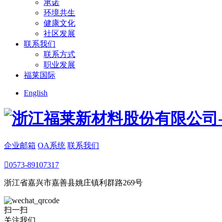
承诺
环境共生
健康文化
社区发展
联系我们
联系方式
职业发展
福莱国际
English
企业邮箱
OA系统
联系我们

0573-89107317
浙江省嘉兴市嘉善县姚庄镇利群路269号
扫一扫
关注我们