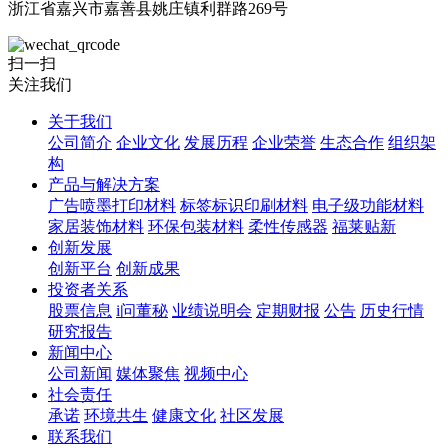
浙江省嘉兴市嘉善县姚庄镇利群路269号
扫一扫
关注我们
关于我们
公司简介
企业文化
发展历程
企业荣誉
生态合作
组织架
构
产品与解决方案
广告喷墨打印材料
标签标识印刷材料
电子级功能材料
家居装饰材料
环保包装材料
柔性传感器
福莱贴新
创新发展
创新平台
创新成果
投资者关系
股票信息
i问董秘
业绩说明会
定期财报
公告
历史行情
研究报告
新闻中心
公司新闻
媒体聚焦
视频中心
社会责任
承诺
环境共生
健康文化
社区发展
联系我们