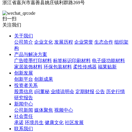
浙江省嘉兴市嘉善县姚庄镇利群路269号
扫一扫
关注我们
关于我们
公司简介
企业文化
发展历程
企业荣誉
生态合作
组织架
构
产品与解决方案
广告喷墨打印材料
标签标识印刷材料
电子级功能材料
家居装饰材料
环保包装材料
柔性传感器
福莱贴新
创新发展
创新平台
创新成果
投资者关系
股票信息
i问董秘
业绩说明会
定期财报
公告
历史行情
研究报告
新闻中心
公司新闻
媒体聚焦
视频中心
社会责任
承诺
环境共生
健康文化
社区发展
联系我们