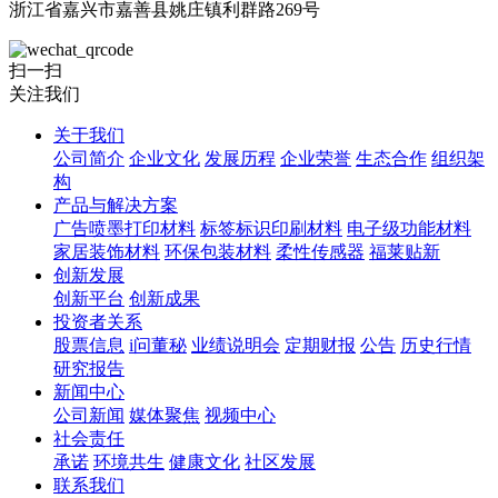
浙江省嘉兴市嘉善县姚庄镇利群路269号
扫一扫
关注我们
关于我们
公司简介
企业文化
发展历程
企业荣誉
生态合作
组织架
构
产品与解决方案
广告喷墨打印材料
标签标识印刷材料
电子级功能材料
家居装饰材料
环保包装材料
柔性传感器
福莱贴新
创新发展
创新平台
创新成果
投资者关系
股票信息
i问董秘
业绩说明会
定期财报
公告
历史行情
研究报告
新闻中心
公司新闻
媒体聚焦
视频中心
社会责任
承诺
环境共生
健康文化
社区发展
联系我们