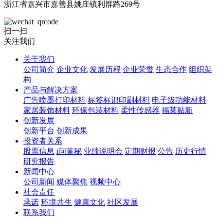
浙江省嘉兴市嘉善县姚庄镇利群路269号
扫一扫
关注我们
关于我们
公司简介
企业文化
发展历程
企业荣誉
生态合作
组织架
构
产品与解决方案
广告喷墨打印材料
标签标识印刷材料
电子级功能材料
家居装饰材料
环保包装材料
柔性传感器
福莱贴新
创新发展
创新平台
创新成果
投资者关系
股票信息
i问董秘
业绩说明会
定期财报
公告
历史行情
研究报告
新闻中心
公司新闻
媒体聚焦
视频中心
社会责任
承诺
环境共生
健康文化
社区发展
联系我们