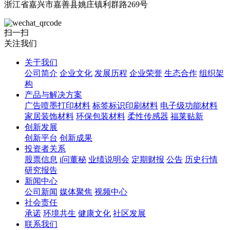
浙江省嘉兴市嘉善县姚庄镇利群路269号
扫一扫
关注我们
关于我们
公司简介
企业文化
发展历程
企业荣誉
生态合作
组织架
构
产品与解决方案
广告喷墨打印材料
标签标识印刷材料
电子级功能材料
家居装饰材料
环保包装材料
柔性传感器
福莱贴新
创新发展
创新平台
创新成果
投资者关系
股票信息
i问董秘
业绩说明会
定期财报
公告
历史行情
研究报告
新闻中心
公司新闻
媒体聚焦
视频中心
社会责任
承诺
环境共生
健康文化
社区发展
联系我们