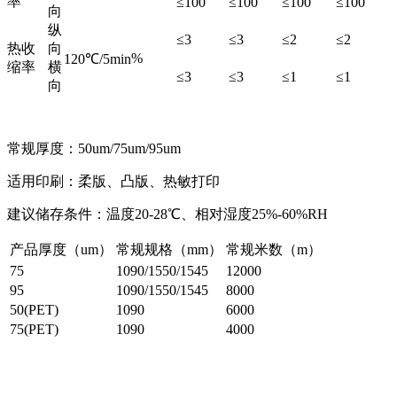
率
≤100
≤100
≤100
≤100
向
纵
≤3
≤3
≤2
≤2
热收
向
%
120℃/5min
缩率
横
≤3
≤3
≤1
≤1
向
常规厚度：50um/75um/95um
适用印刷：柔版、凸版、热敏打印
建议储存条件：温度20-28℃、相对湿度25%-60%RH
产品厚度（um）
常规规格（mm）
常规米数（m）
75
1090/1550/1545
12000
95
1090/1550/1545
8000
50(PET)
1090
6000
75(PET)
1090
4000