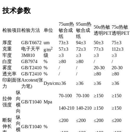
技术参数
75um热
95um热
50u热敏
75u热敏
检验项目
检验方法
单位
敏合成
敏合成
透明PET
透明PET
纸
纸
厚度
GB/T6672
um
73±3
94±3
50±3
75±3
2
克重
电子天平
57±3
72±3
77±3
112±3
g/m
牢度
3M810
级
≥3
≥3
≥3
≥3
白度
GB7974
%
≥80
≥80
/
/
雾度
GB/T2410
%
/
/
20-30
20-30
透光率
GB/T2410
%
/
/
≥80
≥80
印刷面张
Arcotest(张
Dyn/cm
≥36
≥36
≥36
≥36
力
力笔)
纵
70-100
70-100
≥150
≥150
拉伸
向
GB/T1040
Mpa
强度
横
140-210
140-210
≥150
≥150
向
纵
断裂
≤200
≤200
≤200
≤200
向
伸长
GB/T1040
%
横