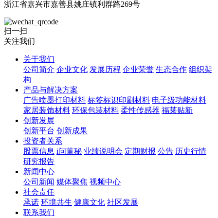
浙江省嘉兴市嘉善县姚庄镇利群路269号
扫一扫
关注我们
关于我们
公司简介
企业文化
发展历程
企业荣誉
生态合作
组织架
构
产品与解决方案
广告喷墨打印材料
标签标识印刷材料
电子级功能材料
家居装饰材料
环保包装材料
柔性传感器
福莱贴新
创新发展
创新平台
创新成果
投资者关系
股票信息
i问董秘
业绩说明会
定期财报
公告
历史行情
研究报告
新闻中心
公司新闻
媒体聚焦
视频中心
社会责任
承诺
环境共生
健康文化
社区发展
联系我们