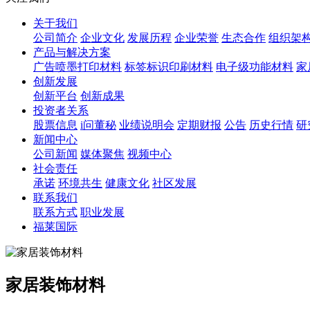
关于我们
公司简介
企业文化
发展历程
企业荣誉
生态合作
组织架
产品与解决方案
广告喷墨打印材料
标签标识印刷材料
电子级功能材料
家
创新发展
创新平台
创新成果
投资者关系
股票信息
i问董秘
业绩说明会
定期财报
公告
历史行情
研
新闻中心
公司新闻
媒体聚焦
视频中心
社会责任
承诺
环境共生
健康文化
社区发展
联系我们
联系方式
职业发展
福莱国际
家居装饰材料